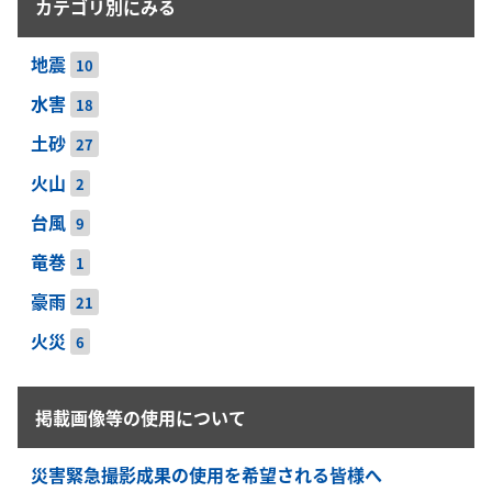
カテゴリ別にみる
地震
10
水害
18
土砂
27
火山
2
台風
9
竜巻
1
豪雨
21
火災
6
掲載画像等の使用について
災害緊急撮影成果の使用を希望される皆様へ