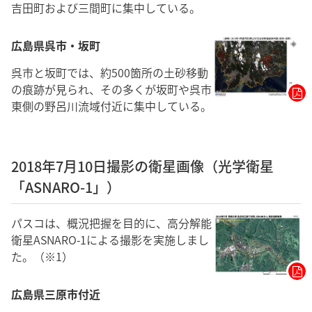
吉田町および三間町に集中している。
広島県呉市・坂町
呉市と坂町では、約500箇所の土砂移動
の痕跡が見られ、その多くが坂町や呉市
東側の野呂川流域付近に集中している。
2018年7月10日撮影の衛星画像（光学衛星
「ASNARO-1」）
パスコは、概況把握を目的に、高分解能
衛星ASNARO-1による撮影を実施しまし
た。（※1）
広島県三原市付近