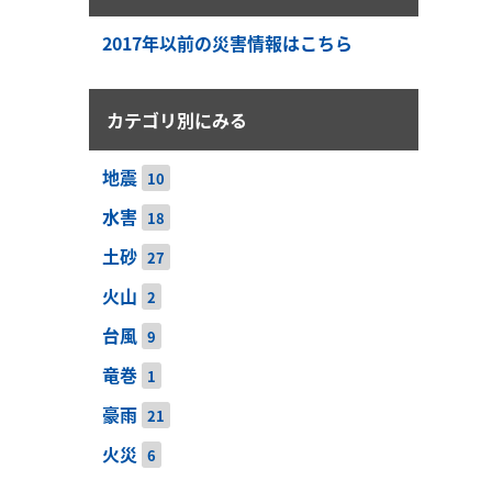
2017年以前の災害情報はこちら
カテゴリ別にみる
地震
10
水害
18
土砂
27
火山
2
台風
9
竜巻
1
豪雨
21
火災
6