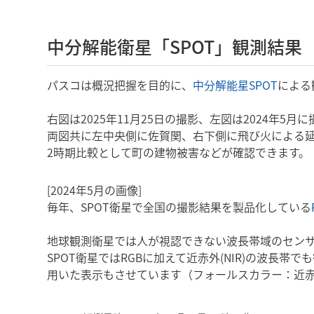
中分解能衛星「SPOT」観測結果
パスコは概況把握を目的に、
中分解能星SPOT
による
右図は2025年11月25日の撮影、左図は2024年5
両図共に左中央側に佐賀関、右下側に飛び火による
2時期比較として町の建物被害などが確認できます。
[2024年5月の画像]
毎年、SPOT衛星で全国の撮影結果を製品化している
地球観測衛星では人が視認できない波長帯域のセン
SPOT衛星ではRGBに加えて近赤外(NIR)の波長
用いた表示もさせています（フォールスカラー：近