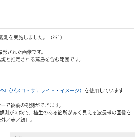
観測を実施しました。（※1）
月に撮影された画像です。
延焼と推定される蔦島を含む範囲です。
PSI（パスコ・サテライト・イメージ）
を使用しています
サーで被覆の観測ができます。
帯でも観測が可能で、植生のある箇所が赤く見える波長帯の画像を
赤外／赤／緑）。