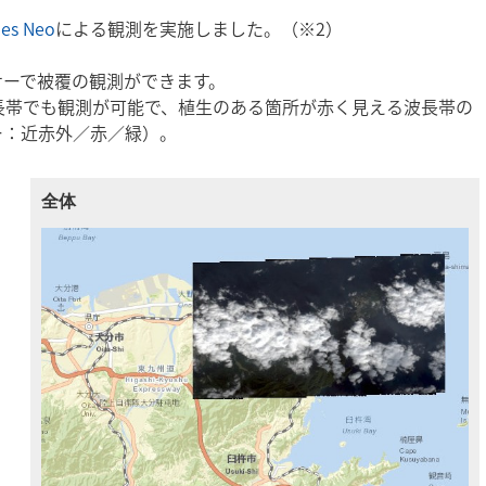
s Neo
による観測を実施しました。（※2）
サーで被覆の観測ができます。
IR)の波長帯でも観測が可能で、植生のある箇所が赤く見える波長帯の
ー：近赤外／赤／緑）。
全体